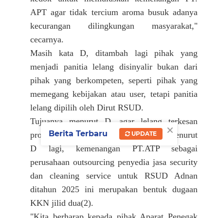
APT agar tidak tercium aroma busuk adanya
kecurangan dilingkungan masyarakat,"
cecarnya.
Masih kata D, ditambah lagi pihak yang
menjadi panitia lelang disinyalir bukan dari
pihak yang berkompeten, seperti pihak yang
memegang kebijakan atau user, tetapi panitia
lelang dipilih oleh Dirut RSUD.
Tujuanya menurut D, agar lelang terkesan
×
Berita Terbaru
UPDATE
profesional dengan sistem E Catalog. Menurut
D lagi, kemenangan PT.ATP sebagai
perusahaan outsourcing penyedia jasa security
dan cleaning service untuk RSUD Adnan
ditahun 2025 ini merupakan bentuk dugaan
KKN jilid dua(2).
"Kita berharap kepada pihak Aparat Penegak