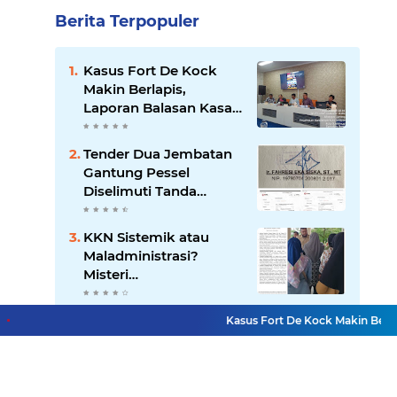
Berita Terpopuler
Kasus Fort De Kock
Makin Berlapis,
Laporan Balasan Kasat
Pol PP Disorot: Upaya
Penegakan Hukum
Tender Dua Jembatan
atau Pengalihan Isu?
Gantung Pessel
Diselimuti Tanda
Tanya, Gangguan
Sistem atau Permainan
KKN Sistemik atau
di Balik Layar?
Maladministrasi?
Misteri
"Dikorbankannya" SDN
26 ATT Menguji
Mendedikasikan Kasih,
Kasus Fort De Kock Makin Berlapis,
Transparansi Pemkot
Menguatkan Negeri:
Padang
Ditlantas Polda Sumbar
Apresiasi Peran
Dharma Wanita