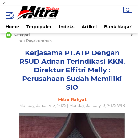
-->
Home
Terpopuler
Indeks
Artikel
Bank Nagari
Kategori
›
Payakumbuh
Kerjasama PT.ATP Dengan
RSUD Adnan Terindikasi KKN,
Direktur Elfitri Melly :
Perusahaan Sudah Memiliki
SIO
Mitra Rakyat
Monday, January 13, 2025 | Monday, January 13, 2025 WIB