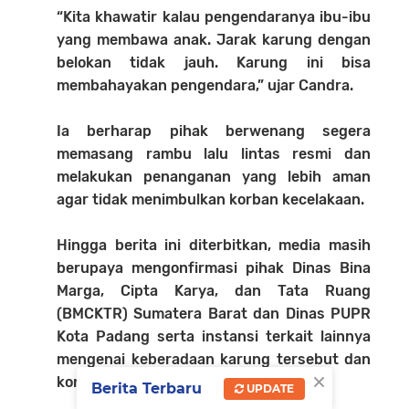
“Kita khawatir kalau pengendaranya ibu-ibu
yang membawa anak. Jarak karung dengan
belokan tidak jauh. Karung ini bisa
membahayakan pengendara,” ujar Candra.
Ia berharap pihak berwenang segera
memasang rambu lalu lintas resmi dan
melakukan penanganan yang lebih aman
agar tidak menimbulkan korban kecelakaan.
Hingga berita ini diterbitkan, media masih
berupaya mengonfirmasi pihak Dinas Bina
Marga, Cipta Karya, dan Tata Ruang
(BMCKTR) Sumatera Barat dan Dinas PUPR
Kota Padang serta instansi terkait lainnya
mengenai keberadaan karung tersebut dan
×
kondisi perbaikan jalan di lokasi.
Berita Terbaru
UPDATE