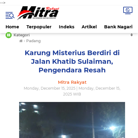
-->
Home
Terpopuler
Indeks
Artikel
Bank Nagari
Kategori
›
Padang
Karung Misterius Berdiri di
Jalan Khatib Sulaiman,
Pengendara Resah
Mitra Rakyat
Monday, December 15, 2025 | Monday, December 15,
2025 WIB