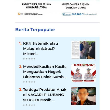
Berita Terpopuler
KKN Sistemik atau
Maladministrasi?
Misteri
"Dikorbankannya" SDN
26 ATT Menguji
Mendedikasikan Kasih,
Transparansi Pemkot
Menguatkan Negeri:
Padang
Ditlantas Polda Sumbar
Apresiasi Peran
Dharma Wanita
Terduga Predator Anak
sebagai Pilar
di NAGARI PILUBANG
Pengabdian
50 KOTA Masih
Berkeliaran