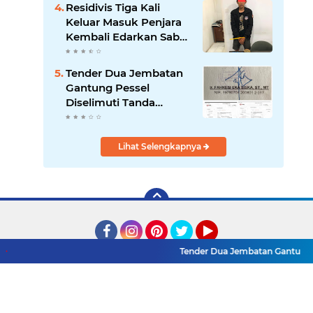
Residivis Tiga Kali
Keluar Masuk Penjara
Kembali Edarkan Sabu,
Polresta Bukittinggi
Sita 62 Paket Siap Edar
Tender Dua Jembatan
Gantung Pessel
Diselimuti Tanda
Tanya, Gangguan
Sistem atau Permainan
di Balik Layar?
Lihat Selengkapnya
Facebook
Instagram
Pinterest
Twitter
YouTube
Tender Dua Jembatan Gantung Pesse
Redaksi
UU Pers
Pedoman Media Siber
Sitemap
Copyright ©
2026 Mitra Rakyat