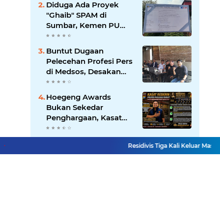
Diduga Ada Proyek
Transparansi Pemkot
"Ghaib" SPAM di
Padang
Sumbar, Kemen PU
dan Hutama Karya
Disorot
Buntut Dugaan
Pelecehan Profesi Pers
di Medsos, Desakan
Copot Kasatpol PP
Payakumbuh Menguat
Hoegeng Awards
Bukan Sekedar
Penghargaan, Kasat
Reskrim Pasbar:
Integritas Harga Mati
Layu Sebelum
Residivis Tiga Kali Keluar Masuk P
Penegakan Hukum
Berkembang, Bocah 12
Tahun Diduga Jadi
Korban Pelecehan
Seksual Berulang
Lihat Selengkapnya