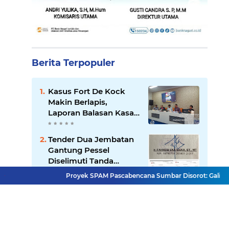
Berita Terpopuler
Kasus Fort De Kock
Makin Berlapis,
Laporan Balasan Kasat
Pol PP Disorot: Upaya
Penegakan Hukum
Tender Dua Jembatan
atau Pengalihan Isu?
Gantung Pessel
Diselimuti Tanda
Tanya, Gangguan
Proyek SPAM Pascabencana Sumbar Disorot: Galian Dangka
Sistem atau Permainan
KKN Sistemik atau
di Balik Layar?
Maladministrasi?
Misteri
"Dikorbankannya" SDN