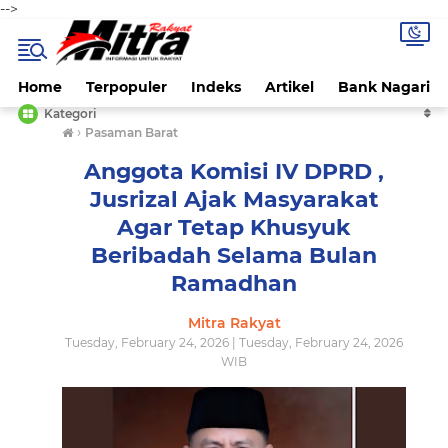
-->
Home
Terpopuler
Indeks
Artikel
Bank Nagari
Kategori
›
Pasaman Barat
Anggota Komisi IV DPRD ,
Jusrizal Ajak Masyarakat
Agar Tetap Khusyuk
Beribadah Selama Bulan
Ramadhan
Mitra Rakyat
Tuesday, February 24, 2026 | Tuesday, February 24, 2026
WIB