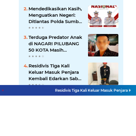
26 ATT Menguji
Mendedikasikan Kasih,
Transparansi Pemkot
Menguatkan Negeri:
Padang
Ditlantas Polda Sumbar
Apresiasi Peran
Dharma Wanita
Terduga Predator Anak
sebagai Pilar
di NAGARI PILUBANG
Pengabdian
50 KOTA Masih
Berkeliaran
Residivis Tiga Kali
Keluar Masuk Penjara
Kembali Edarkan Sabu,
Polresta Bukittinggi
Residivis Tiga Kali Keluar Masuk Penjara Kembal
Sita 62 Paket Siap Edar
Buntut Dugaan
Pelecehan Profesi Pers
di Medsos, Desakan
Copot Kasatpol PP
Payakumbuh Menguat
Lihat Selengkapnya