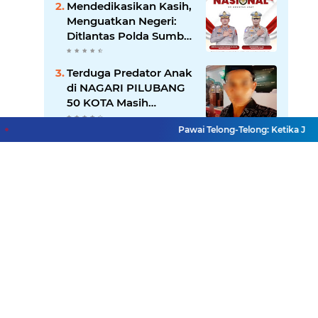
Mendedikasikan Kasih,
Transparansi Pemkot
Menguatkan Negeri:
Padang
Ditlantas Polda Sumbar
Apresiasi Peran
Dharma Wanita
Terduga Predator Anak
sebagai Pilar
di NAGARI PILUBANG
Pengabdian
50 KOTA Masih
Berkeliaran
Pawai Telong-Telong: Ketika Jejak 
Residivis Tiga Kali
Keluar Masuk Penjara
Kembali Edarkan Sabu,
Polresta Bukittinggi
Sita 62 Paket Siap Edar
Diduga Ada Proyek
"Ghaib" SPAM di
Sumbar, Kemen PU
dan Hutama Karya
Disorot
Lihat Selengkapnya