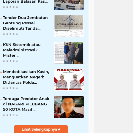
Laporan Balasan Kasat
Pol PP Disorot: Upaya
Penegakan Hukum
atau Pengalihan Isu?
Tender Dua Jembatan
Gantung Pessel
Diselimuti Tanda
Tanya, Gangguan
Sistem atau
Permainan di Balik
KKN Sistemik atau
Layar?
Maladministrasi?
Misteri
"Dikorbankannya" SDN
26 ATT Menguji
Transparansi Pemkot
Mendedikasikan Kasih,
Padang
Menguatkan Negeri:
Ditlantas Polda
Sumbar Apresiasi
Peran Dharma Wanita
sebagai Pilar
Terduga Predator Anak
Pengabdian
di NAGARI PILUBANG
50 KOTA Masih
Berkeliaran
Lihat Selengkapnya