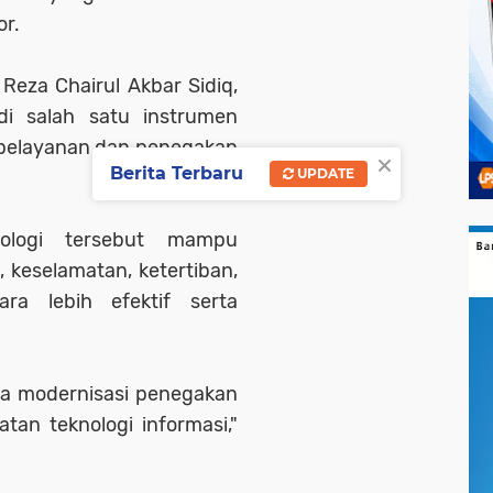
or.
 Reza Chairul Akbar Sidiq,
i salah satu instrumen
l pelayanan dan penegakan
×
Berita Terbaru
UPDATE
nologi tersebut mampu
keselamatan, ketertiban,
ara lebih efektif serta
ya modernisasi penegakan
tan teknologi informasi,"