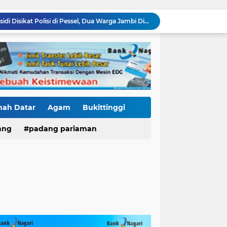
2.990 Liter Bio Solar Subsidi Disikat Polisi di Pessel, Dua Warga Jambi Diciduk
Kasus Fort De Kock Makin Berlapis, Laporan Balasan Kasat Pol PP Disorot: Upaya Penegakan Hukum atau Pengalihan Isu?
Tender Dua Jembatan Gantung Pessel Diselimuti Tanda Tanya, Gangguan Sistem atau Permainan di Balik Layar?
Sebulan Berlalu, Papan Nama Kantor Satker PJN Wilayah II Sumbar Masih Tak Terpasang
Pawai Telong-Telong: Ketika Jejak Perjuangan Bergeser Menjadi Panggung Perayaan
Residivis Tiga Kali Keluar Masuk Penjara Kembali Edarkan Sabu, Polresta Bukittinggi Sita 62 Paket Siap Edar
di NAGARI PILUBANG 50 KOTA Masih Berkeliaran
Mendedikasikan Kasih, Menguatkan Negeri: Ditlantas Polda Sumbar Apresiasi Peran Dharma Wanita sebagai Pilar Pengabdian
nah Datar
Agam
Bukittinggi
KKN Sistemik atau Maladministrasi? Misteri "Dikorbankannya" SDN 26 ATT Menguji Transparansi Pemkot Padang
ang
padang pariaman
Proyek SPAM Pascabencana Sumbar Disorot: Galian Dangkal, Batu di Sekitar Pipa hingga Nilai Kontrak Tak Terbuka