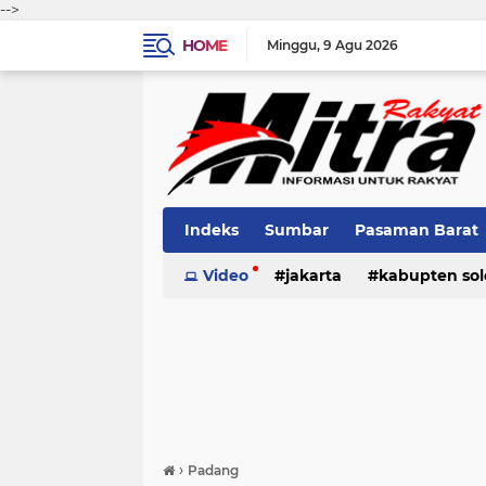
-->
HOME
Minggu
9 Agu 2026
Indeks
Sumbar
Pasaman Barat
Pariaman
Video
jakarta
Kota Solok
kabupten sol
Bank Naga
pariaman
pasaman
pasama
›
Padang