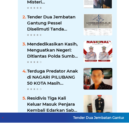
Misteri
"Dikorbankannya" SDN
26 ATT Menguji
Tender Dua Jembatan
Transparansi Pemkot
Gantung Pessel
Padang
Diselimuti Tanda
Tanya, Gangguan
Sistem atau Permainan
Mendedikasikan Kasih,
di Balik Layar?
Menguatkan Negeri:
Ditlantas Polda Sumbar
Apresiasi Peran
Dharma Wanita
Terduga Predator Anak
sebagai Pilar
di NAGARI PILUBANG
Pengabdian
50 KOTA Masih
Berkeliaran
Residivis Tiga Kali
Keluar Masuk Penjara
Kembali Edarkan Sabu,
Polresta Bukittinggi
Tender Dua Jembatan Gantung Pessel
Sita 62 Paket Siap Edar
Lihat Selengkapnya