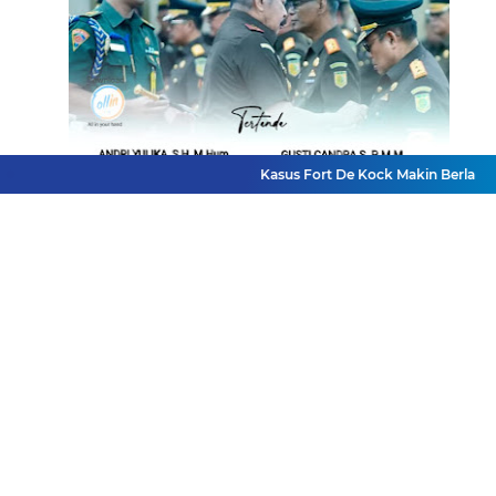
Kasus Fort De Kock Makin Berlapis, La
Berita Terpopuler
Lihat Selengkapnya