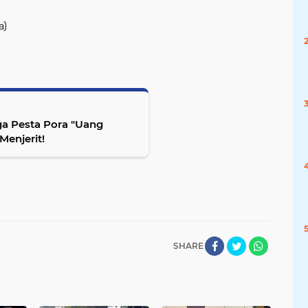
a)
ga Pesta Pora "Uang
Menjerit!
SHARE