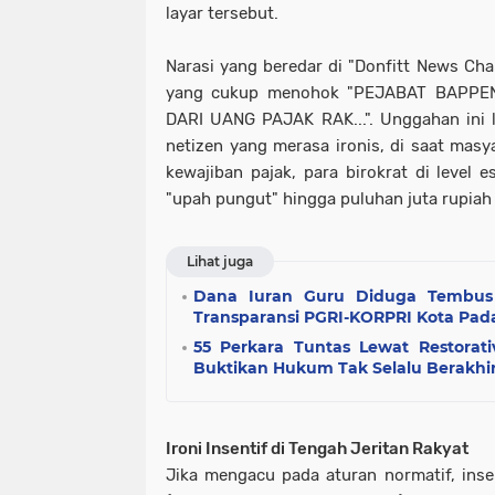
layar tersebut.
Narasi yang beredar di "Donfitt News Cha
yang cukup menohok "PEJABAT BAPPE
DARI UANG PAJAK RAK...". Unggahan ini 
netizen yang merasa ironis, di saat mas
kewajiban pajak, para birokrat di level 
"upah pungut" hingga puluhan juta rupiah 
Lihat juga
Dana Iuran Guru Diduga Tembus R
Transparansi PGRI-KORPRI Kota Pada
55 Perkara Tuntas Lewat Restorativ
Buktikan Hukum Tak Selalu Berakhir
Ironi Insentif di Tengah Jeritan Rakyat
Jika mengacu pada aturan normatif, ins