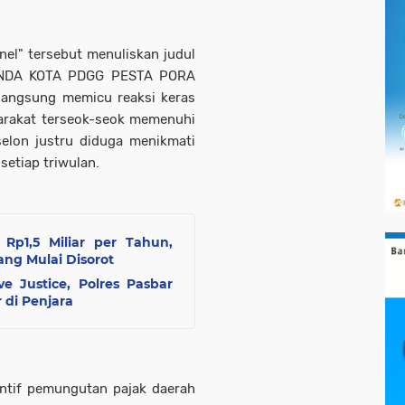
nel" tersebut menuliskan judul
NDA KOTA PDGG PESTA PORA
langsung memicu reaksi keras
yarakat terseok-seok memenuhi
eselon justru diduga menikmati
setiap triwulan.
p1,5 Miliar per Tahun,
ng Mulai Disorot
e Justice, Polres Pasbar
 di Penjara
entif pemungutan pajak daerah