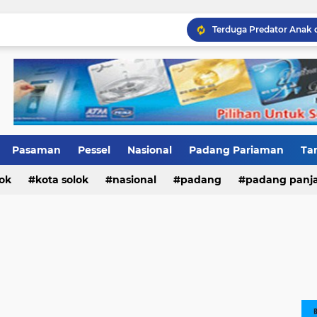
Terduga Predator Anak 
Pasaman
Pessel
Nasional
Padang Pariaman
Ta
ok
ri
Kab.Solok
kota solok
nasional
padang
padang panj
n barat
pesisir selatan
sumatera barat