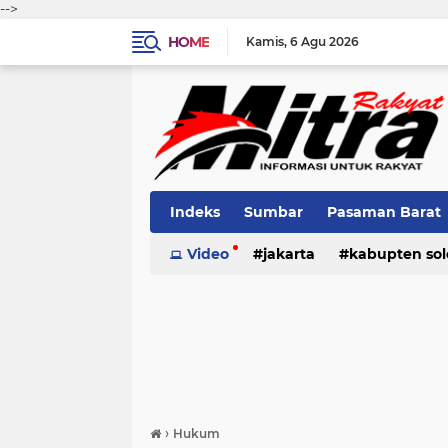
-->
HOME
Kamis
6 Agu 2026
Indeks
Sumbar
Pasaman Barat
Pariaman
Video
jakarta
Kota Solok
kabupten sol
Bank Naga
pariaman
pasaman
pasama
›
Hukum