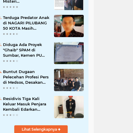
Misteri
"Dikorbankannya" SDN
26 ATT Menguji
Transparansi Pemkot
Terduga Predator Anak
Padang
di NAGARI PILUBANG
50 KOTA Masih
Berkeliaran
Diduga Ada Proyek
"Ghaib" SPAM di
Sumbar, Kemen PU
dan Hutama Karya
Disorot
Buntut Dugaan
Pelecehan Profesi Pers
di Medsos, Desakan
Copot Kasatpol PP
Payakumbuh Menguat
Residivis Tiga Kali
Keluar Masuk Penjara
Kembali Edarkan
Sabu, Polresta
Bukittinggi Sita 62
Paket Siap Edar
Lihat Selengkapnya