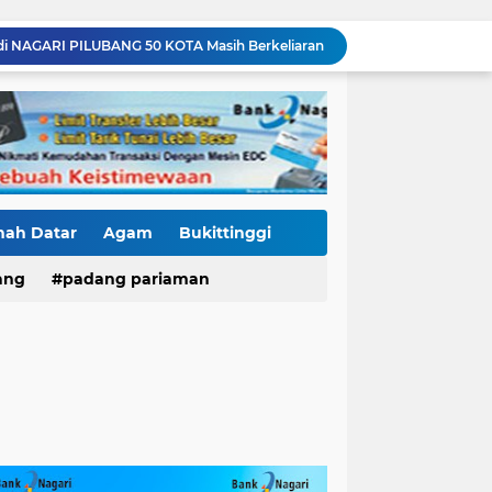
di NAGARI PILUBANG 50 KOTA Masih Berkeliaran
Mendedikasikan Kasih, Menguatkan Negeri: Ditlantas Polda Sumbar Apresiasi Peran Dharma Wanita sebagai Pilar Pengabdian
KKN Sistemik atau Maladministrasi? Misteri "Dikorbankannya" SDN 26 ATT Menguji Transparansi Pemkot Padang
Polantas Karib Tidak Hanya Atur Jalan, Ditlantas Polda Sumbar Hadir Menyentuh Denyut Ekonomi Rakyat
Baru Mendarat di Padang, Zigo Rolanda Langsung Nyemplung ke Lokasi Banjir Dampingi Fadly Amran Evakuasi Warga
Diduga Ada Proyek "Ghaib" SPAM di Sumbar, Kemen PU dan Hutama Karya Disorot
Mutasi Pejabat Polres Pasaman Barat Bergulir, Kapolres Tekankan Adaptasi Cepat dan Penguatan Pelayanan Publik
Hoegeng Awards Bukan Sekedar Penghargaan, Kasat Reskrim Pasbar: Integritas Harga Mati Penegakan Hukum
nah Datar
Agam
Bukittinggi
Jaga Stamina, Perkuat Soliditas! Dirlantas Polda Sumbar Genjot Pembinaan Personel Demi Pelayanan yang Lebih Responsif
ang
padang pariaman
Residivis Tiga Kali Keluar Masuk Penjara Kembali Edarkan Sabu, Polresta Bukittinggi Sita 62 Paket Siap Edar