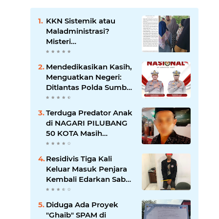
KKN Sistemik atau
Maladministrasi?
Misteri
"Dikorbankannya" SDN
26 ATT Menguji
Mendedikasikan Kasih,
Transparansi Pemkot
Menguatkan Negeri:
Padang
Ditlantas Polda Sumbar
Apresiasi Peran
Dharma Wanita
Terduga Predator Anak
sebagai Pilar
di NAGARI PILUBANG
Pengabdian
50 KOTA Masih
Berkeliaran
Residivis Tiga Kali
Keluar Masuk Penjara
Kembali Edarkan Sabu,
Polresta Bukittinggi
Sita 62 Paket Siap Edar
Diduga Ada Proyek
"Ghaib" SPAM di