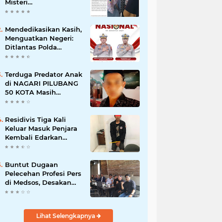
Misteri
"Dikorbankannya" SDN
26 ATT Menguji
Transparansi Pemkot
Mendedikasikan Kasih,
Padang
Menguatkan Negeri:
Ditlantas Polda
Sumbar Apresiasi
Peran Dharma Wanita
sebagai Pilar
Terduga Predator Anak
Pengabdian
di NAGARI PILUBANG
50 KOTA Masih
Berkeliaran
Residivis Tiga Kali
Keluar Masuk Penjara
Kembali Edarkan
Sabu, Polresta
Bukittinggi Sita 62
Paket Siap Edar
Buntut Dugaan
Pelecehan Profesi Pers
di Medsos, Desakan
Copot Kasatpol PP
Payakumbuh Menguat
Lihat Selengkapnya