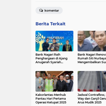
komentar
Berita Terkait
Bank Nagari Raih
Bank Nagari Renova
Penghargaan di Ajang
Rumah Siti Nurbay
Anugerah Syariah
Mengembalikan Su
Republika 2025
Budaya Minangkab
Fasilitas Anak Rant
Kakorlantas-Menhub
Jadwal Contraflow,
Pantau Hari Pertama
Way dan Ganjil Gen
Operasi Ketupat 2025
Arus Mudik 2025