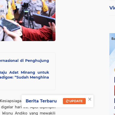
Vi
ernasional di Penghujung
Baju Adat Minang untuk
sadigoe: “Sudah Menghina
×
Berita Terbaru
Kesiapsiagaan Satgas Humas
UPDATE
igelar hari ini. Apel dipimpin
o Wisnu Andiko yang mewakili