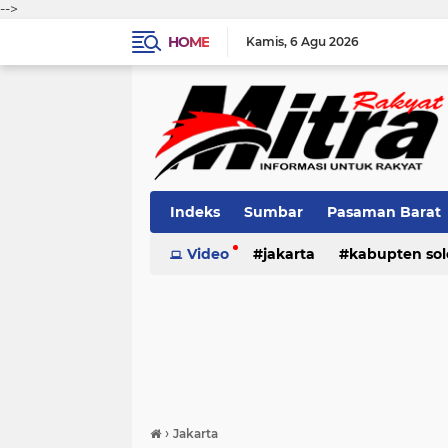
-->
HOME
Kamis
6 Agu 2026
Indeks
Sumbar
Pasaman Barat
Pariaman
Video
jakarta
Kota Solok
kabupten sol
Bank Naga
pariaman
pasaman
pasama
›
Jakarta