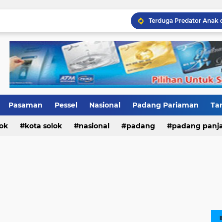
Terduga Predator Anak 
Pasaman
Pessel
Nasional
Padang Pariaman
Ta
ok
ri
Kab.Solok
kota solok
nasional
padang
padang panj
n barat
pesisir selatan
sumatera barat