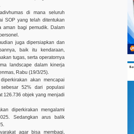
.
divhumas di mana seluruh
ai SOP yang telah ditentukan
a aman bagi pemudik. Dalam
personel.
emudian juga dipersiapkan dan
pannya, baik itu kendaraan,
akan tugas, serta operatornya
ema landscape dalam kinerja
enmas, Rabu (19/3/25).
diperkirakan akan mencapai
 sebesar 52% dari populasi
at 126.736 objek yang menjadi
kan diperkirakan mengalami
25. Sedangkan arus balik
5.
yarakat agar bisa membagi,