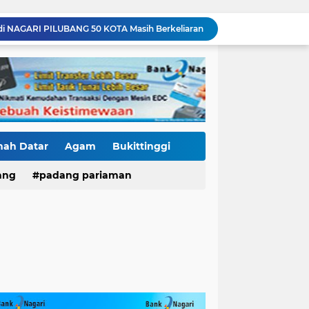
di NAGARI PILUBANG 50 KOTA Masih Berkeliaran
Mendedikasikan Kasih, Menguatkan Negeri: Ditlantas Polda Sumbar Apresiasi Peran Dharma Wanita sebagai Pilar Pengabdian
KKN Sistemik atau Maladministrasi? Misteri "Dikorbankannya" SDN 26 ATT Menguji Transparansi Pemkot Padang
Polantas Karib Tidak Hanya Atur Jalan, Ditlantas Polda Sumbar Hadir Menyentuh Denyut Ekonomi Rakyat
Baru Mendarat di Padang, Zigo Rolanda Langsung Nyemplung ke Lokasi Banjir Dampingi Fadly Amran Evakuasi Warga
Diduga Ada Proyek "Ghaib" SPAM di Sumbar, Kemen PU dan Hutama Karya Disorot
Mutasi Pejabat Polres Pasaman Barat Bergulir, Kapolres Tekankan Adaptasi Cepat dan Penguatan Pelayanan Publik
Hoegeng Awards Bukan Sekedar Penghargaan, Kasat Reskrim Pasbar: Integritas Harga Mati Penegakan Hukum
nah Datar
Agam
Bukittinggi
Jaga Stamina, Perkuat Soliditas! Dirlantas Polda Sumbar Genjot Pembinaan Personel Demi Pelayanan yang Lebih Responsif
ang
padang pariaman
Residivis Tiga Kali Keluar Masuk Penjara Kembali Edarkan Sabu, Polresta Bukittinggi Sita 62 Paket Siap Edar