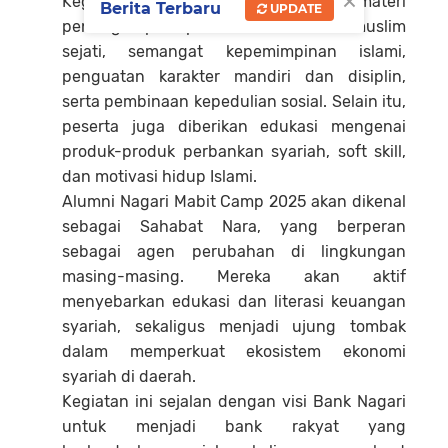
×
Kegiatan ini menghadirkan sejumlah materi
Berita Terbaru
UPDATE
penting seperti pembekalan karakter muslim
sejati, semangat kepemimpinan islami,
penguatan karakter mandiri dan disiplin,
serta pembinaan kepedulian sosial. Selain itu,
peserta juga diberikan edukasi mengenai
produk-produk perbankan syariah, soft skill,
dan motivasi hidup Islami.
Alumni Nagari Mabit Camp 2025 akan dikenal
sebagai Sahabat Nara, yang berperan
sebagai agen perubahan di lingkungan
masing-masing. Mereka akan aktif
menyebarkan edukasi dan literasi keuangan
syariah, sekaligus menjadi ujung tombak
dalam memperkuat ekosistem ekonomi
syariah di daerah.
Kegiatan ini sejalan dengan visi Bank Nagari
untuk menjadi bank rakyat yang