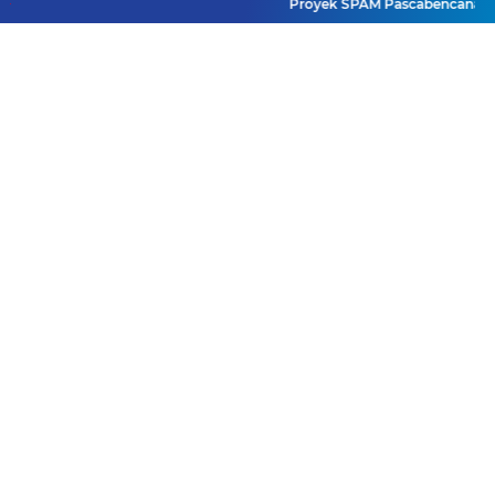
Proyek SPAM Pascabencana Sumbar D
di Balik Layar?
Maladministrasi?
Misteri
"Dikorbankannya" SDN
26 ATT Menguji
Mendedikasikan Kasih,
Transparansi Pemkot
Menguatkan Negeri:
Padang
Ditlantas Polda Sumbar
Apresiasi Peran
Dharma Wanita
Terduga Predator Anak
sebagai Pilar
di NAGARI PILUBANG
Pengabdian
50 KOTA Masih
Berkeliaran
Lihat Selengkapnya
Facebook
Instagram
Pinterest
Twitter
YouTube