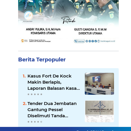
Berita Terpopuler
Kasus Fort De Kock
Makin Berlapis,
Laporan Balasan Kasat
Pol PP Disorot: Upaya
Penegakan Hukum
Tender Dua Jembatan
atau Pengalihan Isu?
Gantung Pessel
Diselimuti Tanda
Tanya, Gangguan
Sistem atau Permainan
KKN Sistemik atau