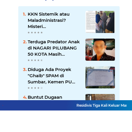
KKN Sistemik atau
Maladministrasi?
Misteri
"Dikorbankannya" SDN
26 ATT Menguji
Terduga Predator Anak
Transparansi Pemkot
di NAGARI PILUBANG
Padang
50 KOTA Masih
Berkeliaran
Diduga Ada Proyek
"Ghaib" SPAM di
Sumbar, Kemen PU
dan Hutama Karya
Disorot
Buntut Dugaan
Pelecehan Profesi Pers
Residivis Tiga Kali Keluar Masuk Pe
di Medsos, Desakan
Copot Kasatpol PP
Payakumbuh Menguat
Residivis Tiga Kali
Keluar Masuk Penjara