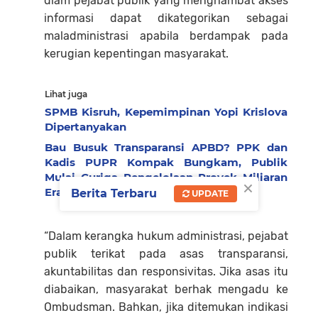
diam pejabat publik yang menghambat akses
informasi dapat dikategorikan sebagai
maladministrasi apabila berdampak pada
kerugian kepentingan masyarakat.
Lihat juga
SPMB Kisruh, Kepemimpinan Yopi Krislova
Dipertanyakan
Bau Busuk Transparansi APBD? PPK dan
Kadis PUPR Kompak Bungkam, Publik
Mulai Curiga Pengelolaan Proyek Miliaran
×
Era Fadly-Maigus
Berita Terbaru
UPDATE
“Dalam kerangka hukum administrasi, pejabat
publik terikat pada asas transparansi,
akuntabilitas dan responsivitas. Jika asas itu
diabaikan, masyarakat berhak mengadu ke
Ombudsman. Bahkan, jika ditemukan indikasi