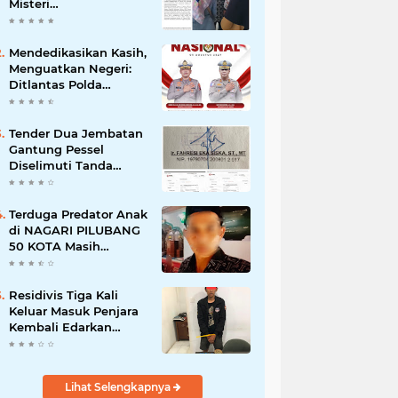
Misteri
"Dikorbankannya" SDN
26 ATT Menguji
Transparansi Pemkot
Mendedikasikan Kasih,
Padang
Menguatkan Negeri:
Ditlantas Polda
Sumbar Apresiasi
Peran Dharma Wanita
sebagai Pilar
Tender Dua Jembatan
Pengabdian
Gantung Pessel
Diselimuti Tanda
Tanya, Gangguan
Sistem atau
Permainan di Balik
Terduga Predator Anak
Layar?
di NAGARI PILUBANG
50 KOTA Masih
Berkeliaran
Residivis Tiga Kali
Keluar Masuk Penjara
Kembali Edarkan
Sabu, Polresta
Bukittinggi Sita 62
Paket Siap Edar
Lihat Selengkapnya