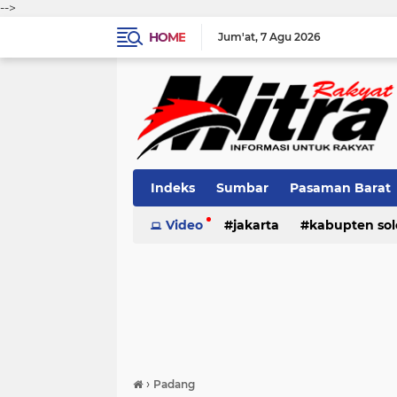
-->
HOME
Jum'at
7 Agu 2026
Indeks
Sumbar
Pasaman Barat
Pariaman
Video
jakarta
Kota Solok
kabupten sol
Bank Naga
pariaman
pasaman
pasama
›
Padang