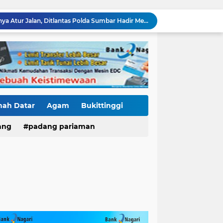
Polantas Karib Tidak Hanya Atur Jalan, Ditlantas Polda Sumbar Hadir Menyentuh Denyut Ekonomi Rakyat
Baru Mendarat di Padang, Zigo Rolanda Langsung Nyemplung ke Lokasi Banjir Dampingi Fadly Amran Evakuasi Warga
Diduga Ada Proyek "Ghaib" SPAM di Sumbar, Kemen PU dan Hutama Karya Disorot
Tender Dua Jembatan Gantung Pessel Diselimuti Tanda Tanya, Gangguan Sistem atau Permainan di Balik Layar?
Sebulan Berlalu, Papan Nama Kantor Satker PJN Wilayah II Sumbar Masih Tak Terpasang
Pawai Telong-Telong: Ketika Jejak Perjuangan Bergeser Menjadi Panggung Perayaan
Residivis Tiga Kali Keluar Masuk Penjara Kembali Edarkan Sabu, Polresta Bukittinggi Sita 62 Paket Siap Edar
di NAGARI PILUBANG 50 KOTA Masih Berkeliaran
nah Datar
Agam
Bukittinggi
Mendedikasikan Kasih, Menguatkan Negeri: Ditlantas Polda Sumbar Apresiasi Peran Dharma Wanita sebagai Pilar Pengabdian
ang
padang pariaman
KKN Sistemik atau Maladministrasi? Misteri "Dikorbankannya" SDN 26 ATT Menguji Transparansi Pemkot Padang