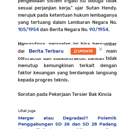
pengelolaan sistem irigasi itu diduga tidak
sesuai perjanjian kerja,” ujar Sutan Hendy,
merujuk pada ketentuan hukum lembaganya
yang tertuang dalam Lembaran Negara No.
105/1954
dan Berita Negara No.
90/1954
.
Menurutnya, persoalan ini bisa bersumber
×
dari lemahnya koordinasi antara main
Berita Terbaru
UPDATE
contractor dan subkontraktor, bahkan tidak
menutup kemungkinan terkait dengan
faktor keuangan yang berdampak langsung
kepada progres teknis.
Sorotan pada Pekerjaan Tersier Bak Kincia
Lihat juga
Merger atau Degradasi? Polemik
Penggabungan SD 26 dan SD 28 Padang