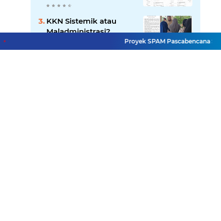
Tanya, Gangguan
Sistem atau Permainan
KKN Sistemik atau
di Balik Layar?
Maladministrasi?
Misteri
Proyek SPAM Pascabencana Sumbar Dis
"Dikorbankannya" SDN
26 ATT Menguji
Mendedikasikan Kasih,
Transparansi Pemkot
Menguatkan Negeri:
Padang
Ditlantas Polda Sumbar
Apresiasi Peran
Dharma Wanita
Terduga Predator Anak
sebagai Pilar
di NAGARI PILUBANG
Pengabdian
50 KOTA Masih
Berkeliaran
Lihat Selengkapnya