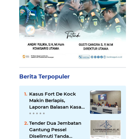
Berita Terpopuler
Kasus Fort De Kock
Makin Berlapis,
Laporan Balasan Kasat
Pol PP Disorot: Upaya
Penegakan Hukum
Tender Dua Jembatan
atau Pengalihan Isu?
Gantung Pessel
Diselimuti Tanda