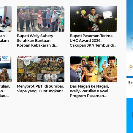
kan
Bupati Welly Suhery
Bupati Pasaman Terima
dalam
Serahkan Bantuan
UHC Award 2026,
Korban Kebakaran di
Cakupan JKN Tembus di
Lubuk Sikaping dan
Atas 98 Persen
Jambak
ulian,
Menyorot PETI di Sumbar,
Dari Nagari ke Nagari,
an
Siapa yang Diuntungkan?
Welly–Parulian Kawal
gkau
Program Pasaman
asaman
Bangkit Menjelang Satu
Tahun Kepemimpinan