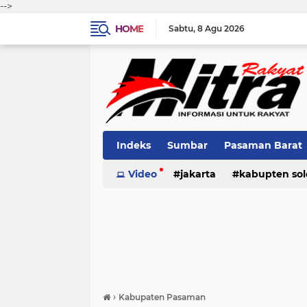
-->
HOME
Sabtu
8 Agu 2026
Indeks
Sumbar
Pasaman Barat
Pariaman
Video
jakarta
Kota Solok
kabupten sol
Bank Naga
pariaman
pasaman
pasama
›
Kabupaten Pasaman