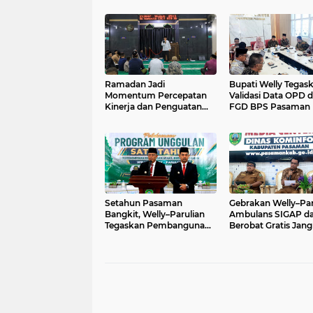
Ramadan Jadi
Bupati Welly Tegas
Momentum Percepatan
Validasi Data OPD 
Kinerja dan Penguatan
FGD BPS Pasaman
ABS-SBK di Pasaman
Setahun Pasaman
Gebrakan Welly–Par
Bangkit, Welly–Parulian
Ambulans SIGAP d
Tegaskan Pembangunan
Berobat Gratis Jan
Harus Berdampak Nyata
Seluruh Pelosok P
bagi Masyarakat