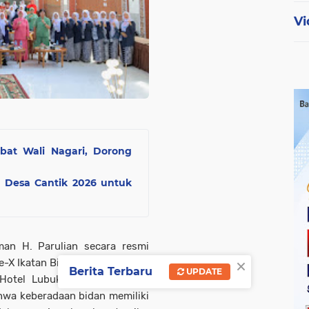
Vi
bat Wali Nagari, Dorong
Desa Cantik 2026 untuk
an H. Parulian secara resmi
×
 Ikatan Bidan Indonesia (IBI)
Berita Terbaru
UPDATE
otel Lubuk Sikaping, Selasa
hwa keberadaan bidan memiliki