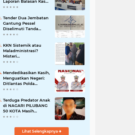
Laporan Balasan Kasat
Pol PP Disorot: Upaya
Penegakan Hukum
atau Pengalihan Isu?
Tender Dua Jembatan
Gantung Pessel
Diselimuti Tanda
Tanya, Gangguan
Sistem atau
Permainan di Balik
KKN Sistemik atau
Layar?
Maladministrasi?
Misteri
"Dikorbankannya" SDN
26 ATT Menguji
Transparansi Pemkot
Mendedikasikan Kasih,
Padang
Menguatkan Negeri:
Ditlantas Polda
Sumbar Apresiasi
Peran Dharma Wanita
sebagai Pilar
Terduga Predator Anak
Pengabdian
di NAGARI PILUBANG
50 KOTA Masih
Berkeliaran
Lihat Selengkapnya