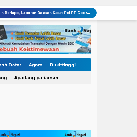
Kasus Fort De Kock Makin Berlapis, Laporan Balasan Kasat Pol PP Disorot: Upaya Penegakan Hukum atau Pengalihan Isu?
Tender Dua Jembatan Gantung Pessel Diselimuti Tanda Tanya, Gangguan Sistem atau Permainan di Balik Layar?
Sebulan Berlalu, Papan Nama Kantor Satker PJN Wilayah II Sumbar Masih Tak Terpasang
Pawai Telong-Telong: Ketika Jejak Perjuangan Bergeser Menjadi Panggung Perayaan
Residivis Tiga Kali Keluar Masuk Penjara Kembali Edarkan Sabu, Polresta Bukittinggi Sita 62 Paket Siap Edar
di NAGARI PILUBANG 50 KOTA Masih Berkeliaran
Mendedikasikan Kasih, Menguatkan Negeri: Ditlantas Polda Sumbar Apresiasi Peran Dharma Wanita sebagai Pilar Pengabdian
KKN Sistemik atau Maladministrasi? Misteri "Dikorbankannya" SDN 26 ATT Menguji Transparansi Pemkot Padang
nah Datar
Agam
Bukittinggi
Polantas Karib Tidak Hanya Atur Jalan, Ditlantas Polda Sumbar Hadir Menyentuh Denyut Ekonomi Rakyat
Proyek SPAM Pascabencana Sumbar Disorot: Galian Dangkal, Batu di Sekitar Pipa hingga Nilai Kontrak Tak Terbuka
ang
padang pariaman