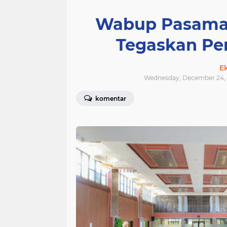
Wabup Pasaman
Tegaskan Per
E
Wednesday, December 24, 
komentar