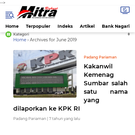
-->
Home
Terpopuler
Indeks
Artikel
Bank Nagari
Kategori
Home
›
Archives for June 2019
Padang Pariaman
Kakanwil
Kemenag
Sumbar salah
satu nama
yang
dilaporkan ke KPK RI
Padang Pariaman |
7 tahun yang lalu