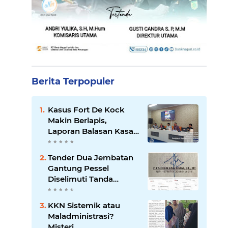
Berita Terpopuler
Kasus Fort De Kock
Makin Berlapis,
Laporan Balasan Kasat
Pol PP Disorot: Upaya
Penegakan Hukum
Tender Dua Jembatan
atau Pengalihan Isu?
Gantung Pessel
Diselimuti Tanda
Tanya, Gangguan
Sistem atau Permainan
KKN Sistemik atau
di Balik Layar?
Maladministrasi?
Misteri