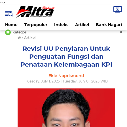
-->
Home
Terpopuler
Indeks
Artikel
Bank Nagari
Kategori
›
Artikel
Revisi UU Penyiaran Untuk
Penguatan Fungsi dan
Penataan Kelembagaan KPI
Ekie Noprismond
Tuesday, July 1, 2025 | Tuesday, July 01, 2025 WIB