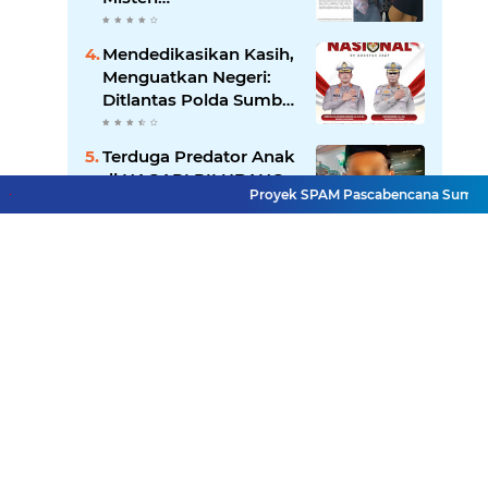
"Dikorbankannya" SDN
26 ATT Menguji
Mendedikasikan Kasih,
Transparansi Pemkot
Menguatkan Negeri:
Padang
Ditlantas Polda Sumbar
Apresiasi Peran
Dharma Wanita
Terduga Predator Anak
sebagai Pilar
di NAGARI PILUBANG
Pengabdian
Proyek SPAM Pascabencana Sumbar Disoro
50 KOTA Masih
Berkeliaran
Lihat Selengkapnya
Facebook
Instagram
Pinterest
Twitter
YouTube
Redaksi
UU Pers
Pedoman Media Siber
Sitemap
Copyright ©
2026 Mitra Rakyat